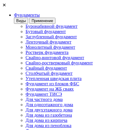
✕
Фундаменты
Виды
Применение
Буронабивной фундамент
Бутовый фундамент
Заглубленный фундамент
Ленточный фундамент
Монолитный фундамент
Ростверк фундамента
Свайно-винтовой фундамент
Свайно-ростверковый фундамент
Свайный фундамент
Столбчатый фундамент
Утепленная шведская плита
Фундамент из блоков ФБС
Фундамент на ЖБ сваях
Фундамент ТИСЭ
Для частного дома
Для одноэтажного дома
Для двухэтажного дома
Для дома из газобетона
Для дома из кирпича
Для дома из пеноблока