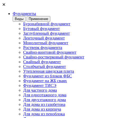
✕
Фундаменты
Виды
Применение
Буронабивной фундамент
Бутовый фундамент
Заглубленный фундамент
Ленточный фундамент
Монолитный фундамент
Ростверк фундамента
Свайно-винтовой фундамент
Свайно-ростверковый фундамент
Свайный фундамент
Столбчатый фундамент
Утепленная шведская плита
Фундамент из блоков ФБС
Фундамент на ЖБ сваях
Фундамент ТИСЭ
Для частного дома
Для одноэтажного дома
Для двухэтажного дома
Для дома из газобетона
Для дома из кирпича
Для дома из пеноблока