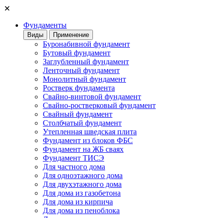
✕
Фундаменты
Виды
Применение
Буронабивной фундамент
Бутовый фундамент
Заглубленный фундамент
Ленточный фундамент
Монолитный фундамент
Ростверк фундамента
Свайно-винтовой фундамент
Свайно-ростверковый фундамент
Свайный фундамент
Столбчатый фундамент
Утепленная шведская плита
Фундамент из блоков ФБС
Фундамент на ЖБ сваях
Фундамент ТИСЭ
Для частного дома
Для одноэтажного дома
Для двухэтажного дома
Для дома из газобетона
Для дома из кирпича
Для дома из пеноблока