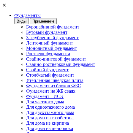
✕
Фундаменты
Виды
Применение
Буронабивной фундамент
Бутовый фундамент
Заглубленный фундамент
Ленточный фундамент
Монолитный фундамент
Ростверк фундамента
Свайно-винтовой фундамент
Свайно-ростверковый фундамент
Свайный фундамент
Столбчатый фундамент
Утепленная шведская плита
Фундамент из блоков ФБС
Фундамент на ЖБ сваях
Фундамент ТИСЭ
Для частного дома
Для одноэтажного дома
Для двухэтажного дома
Для дома из газобетона
Для дома из кирпича
Для дома из пеноблока