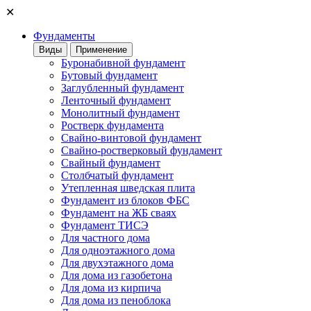
✕
Фундаменты
Виды
Применение
Буронабивной фундамент
Бутовый фундамент
Заглубленный фундамент
Ленточный фундамент
Монолитный фундамент
Ростверк фундамента
Свайно-винтовой фундамент
Свайно-ростверковый фундамент
Свайный фундамент
Столбчатый фундамент
Утепленная шведская плита
Фундамент из блоков ФБС
Фундамент на ЖБ сваях
Фундамент ТИСЭ
Для частного дома
Для одноэтажного дома
Для двухэтажного дома
Для дома из газобетона
Для дома из кирпича
Для дома из пеноблока