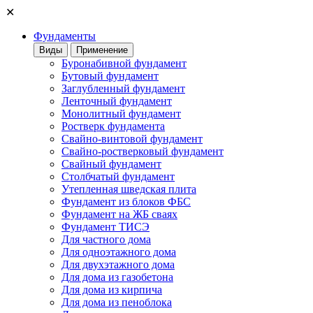
✕
Фундаменты
Виды
Применение
Буронабивной фундамент
Бутовый фундамент
Заглубленный фундамент
Ленточный фундамент
Монолитный фундамент
Ростверк фундамента
Свайно-винтовой фундамент
Свайно-ростверковый фундамент
Свайный фундамент
Столбчатый фундамент
Утепленная шведская плита
Фундамент из блоков ФБС
Фундамент на ЖБ сваях
Фундамент ТИСЭ
Для частного дома
Для одноэтажного дома
Для двухэтажного дома
Для дома из газобетона
Для дома из кирпича
Для дома из пеноблока