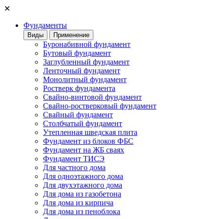
✕
Фундаменты
Виды
Применение
Буронабивной фундамент
Бутовый фундамент
Заглубленный фундамент
Ленточный фундамент
Монолитный фундамент
Ростверк фундамента
Свайно-винтовой фундамент
Свайно-ростверковый фундамент
Свайный фундамент
Столбчатый фундамент
Утепленная шведская плита
Фундамент из блоков ФБС
Фундамент на ЖБ сваях
Фундамент ТИСЭ
Для частного дома
Для одноэтажного дома
Для двухэтажного дома
Для дома из газобетона
Для дома из кирпича
Для дома из пеноблока